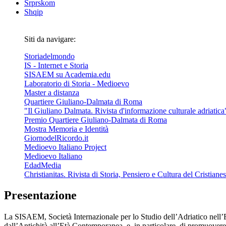
Srprskom
Shqip
Siti da navigare:
Storiadelmondo
IS - Internet e Storia
SISAEM su Academia.edu
Laboratorio di Storia - Medioevo
Master a distanza
Quartiere Giuliano-Dalmata di Roma
"Il Giuliano Dalmata. Rivista d'informazione culturale adriatica
Premio Quartiere Giuliano-Dalmata di Roma
Mostra Memoria e Identità
GiornodelRicordo.it
Medioevo Italiano Project
Medioevo Italiano
EdadMedia
Christianitas. Rivista di Storia, Pensiero e Cultura del Cristiane
Presentazione
La SISAEM, Società Internazionale per lo Studio dell’Adriatico nell’Et
dall’Antichità all’Età Contemporanea, e, in particolare, di promuovere