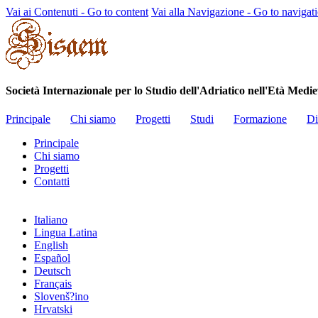
Vai ai Contenuti - Go to content
Vai alla Navigazione - Go to navigat
Società Internazionale per lo Studio dell'Adriatico nell'Et
Principale
Chi siamo
Progetti
Studi
Formazione
Di
Principale
Chi siamo
Progetti
Contatti
Italiano
Lingua Latina
English
Español
Deutsch
Français
Slovenš?ino
Hrvatski