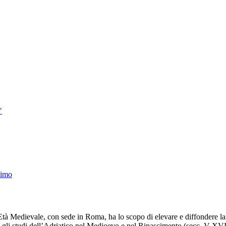
"
simo
à Medievale, con sede in Roma, ha lo scopo di elevare e diffondere la cu
 gli studi dell’Adriatico nel Medioevo e nel Rinascimento (secc. V-XVI)