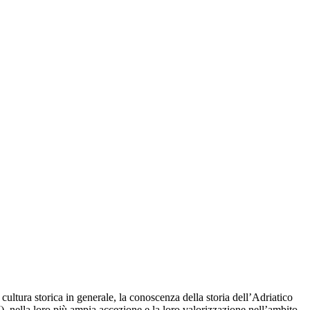
ltura storica in generale, la conoscenza della storia dell’Adriatico
, nella loro più ampia accezione e la loro valorizzazione nell’ambito