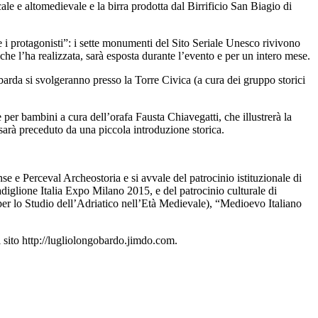
cale e altomedievale e la birra prodotta dal Birrificio San Biagio di
e i protagonisti”: i sette monumenti del Sito Seriale Unesco rivivono
he l’ha realizzata, sarà esposta durante l’evento e per un intero mese.
obarda si svolgeranno presso la Torre Civica (a cura dei gruppo storici
per bambini a cura dell’orafa Fausta Chiavegatti, che illustrerà la
 sarà preceduto da una piccola introduzione storica.
 Perceval Archeostoria e si avvale del patrocinio istituzionale di
lione Italia Expo Milano 2015, e del patrocinio culturale di
per lo Studio dell’Adriatico nell’Età Medievale), “Medioevo Italiano
 sito http://lugliolongobardo.jimdo.com.