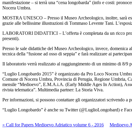
manifestazione – si terrà una “cena longobarda” (info e costi: pronocera@
Nocera Umbra.
MOSTRA
UNESCO
– Presso il Museo Archeologico, inoltre, sarà esp
grazie alle bellissime illustrazioni di Tommaso Levente Tani. L’esposi
LABORATORI
DIDATTICI
– L’offerta è completata da un ricco prog
presenti).
Presso le sale didattiche del Museo Archeologico, invece, domenica alle
tecnica della “fusione ad osso di seppia” e farà realizzare ai partecip
Il laboratorio verrà realizzato al raggiungimento di un minimo di 8/9 pa
“Luglio Longobardo 2015” è organizzato da Pro Loco Nocera Umbra in 
Comune di Nocera Umbra, Provincia di Perugia, Regione Umbria, Camer
mensile “Medioevo”, E.M.A.i.A. (Early Middle Ages In Action), Asso
rivista telematica”. Multimedia partner: La Storia Viva.
Per informazioni, si possono contattare gli organizzatori scrivendo a
“Luglio Longobardo” è anche su Twitter (@LuglioLongobard) e Face
« Call for Papers Medioevo Adriatico volume 6 - 2016
Medioevo A