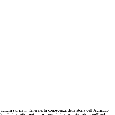
ltura storica in generale, la conoscenza della storia dell’Adriatico
, nella loro più ampia accezione e la loro valorizzazione nell’ambito