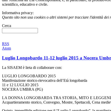
scientifico, educativo e civile.
Informativa privacy:
Questo sito non usa cookies o altri sistemi per tracciare l'identità dei 
Cerca
RSS
Atom
Luglio Longobardo 11-12 luglio 2015 a Nocera Umb
La
SISAEM
è lieta di collaborare con:
LUGLIO
LONGOBARDO
2015
Manifestazione storico-rievocativa dell’Età longobarda
11 e 12
LUGLIO
2015
NOCERA
UMBRA
(PG)
LA
DONNA
LONGOBARDA
TRA
STORIA
,
MITO
E
LEGGEN
Acquartieramento storico, Convegno, Mostre, Spettacoli, Cena medieva
Quinta, imperdibile edizione per il “Luglio Longobardo”, la manifestazi