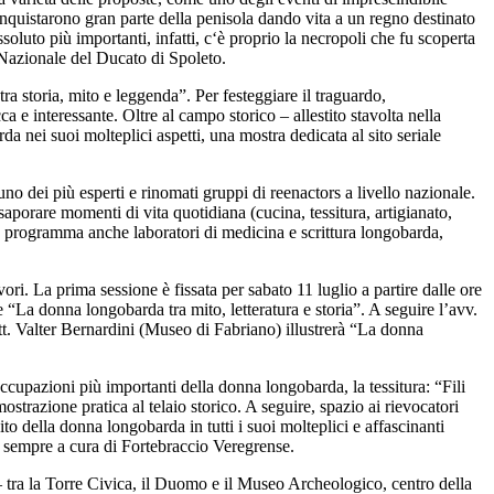
nquistarono gran parte della penisola dando vita a un regno destinato
oluto più importanti, infatti, c‘è proprio la necropoli che fu scoperta
 Nazionale del Ducato di Spoleto.
a storia, mito e leggenda”. Per festeggiare il traguardo,
a e interessante. Oltre al campo storico – allestito stavolta nella
nei suoi molteplici aspetti, una mostra dedicata al sito seriale
 dei più esperti e rinomati gruppi di reenactors a livello nazionale.
aporare momenti di vita quotidiana (cucina, tessitura, artigianato,
. In programma anche laboratori di medicina e scrittura longobarda,
i. La prima sessione è fissata per sabato 11 luglio a partire dalle ore
e “La donna longobarda tra mito, letteratura e storia”. A seguire l’avv.
tt. Valter Bernardini (Museo di Fabriano) illustrerà “La donna
ccupazioni più importanti della donna longobarda, la tessitura: “Fili
mostrazione pratica al telaio storico. A seguire, spazio ai rievocatori
della donna longobarda in tutti i suoi molteplici e affascinanti
 sempre a cura di Fortebraccio Veregrense.
– tra la Torre Civica, il Duomo e il Museo Archeologico, centro della