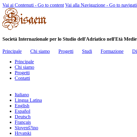
Vai ai Contenuti - Go to content
Vai alla Navigazione - Go to navigat
Società Internazionale per lo Studio dell'Adriatico nell'Et
Principale
Chi siamo
Progetti
Studi
Formazione
Di
Principale
Chi siamo
Progetti
Contatti
Italiano
Lingua Latina
English
Español
Deutsch
Français
Slovenš?ino
Hrvatski