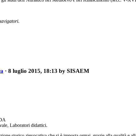
navigatori
.
ra
· 8 luglio 2015, 18:13 by SISAEM
DA
le, Laboratori didattici.
one storico-rievocativa che si è imposta ormai, grazie alla qualità e all