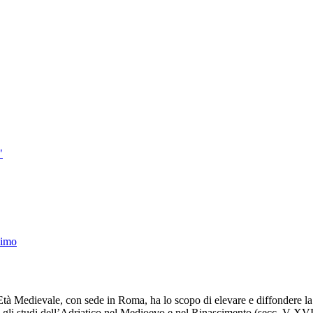
"
simo
à Medievale, con sede in Roma, ha lo scopo di elevare e diffondere la cu
 gli studi dell’Adriatico nel Medioevo e nel Rinascimento (secc. V-XVI)