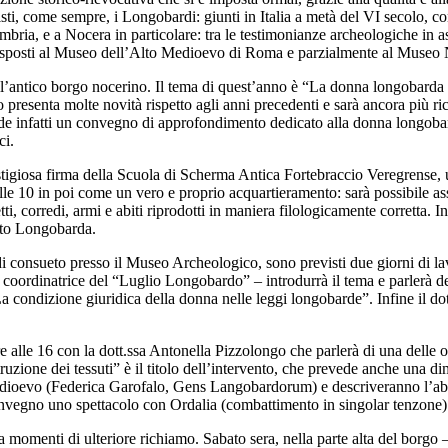
ti, come sempre, i Longobardi: giunti in Italia a metà del VI secolo, co
ria, e a Nocera in particolare: tra le testimonianze archeologiche in ass
gi esposti al Museo dell’Alto Medioevo di Roma e parzialmente al Museo
l’antico borgo nocerino. Il tema di quest’anno è “La donna longobarda tr
presenta molte novità rispetto agli anni precedenti e sarà ancora più ricc
 infatti un convegno di approfondimento dedicato alla donna longobarda 
ci.
igiosa firma della Scuola di Scherma Antica Fortebraccio Veregrense, uno
lle 10 in poi come un vero e proprio acquartieramento: sarà possibile ass
tti, corredi, armi e abiti riprodotti in maniera filologicamente corretta
nto Longobarda.
consueto presso il Museo Archeologico, sono previsti due giorni di lavor
 e coordinatrice del “Luglio Longobardo” – introdurrà il tema e parlerà d
La condizione giuridica della donna nelle leggi longobarde”. Infine il do
 alle 16 con la dott.ssa Antonella Pizzolongo che parlerà di una delle o
truzione dei tessuti” è il titolo dell’intervento, che prevede anche una di
edioevo (Federica Garofalo, Gens Langobardorum) e descriveranno l’abito 
nvegno uno spettacolo con Ordalia (combattimento in singolar tenzone)
 momenti di ulteriore richiamo. Sabato sera, nella parte alta del borgo 