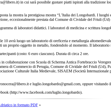
libero.it) in cui sarà possibile gustare piatti ispirati alla tradizione lo
osta la mostra la prestigiosa mostra “L’Italia dei Longobardi. I luoghi 
zione, eccezionalmente prestata dal Comune di Cividale del Friuli (Ud) c
ramma di laboratori didattici. I laboratori di medicina e scrittura long
 10 avrà luogo un laboratorio di oreficeria e metallurgia altomedievale 
anti un proprio oggetto in metallo, fondendolo al momento. Il laboratorio
rtecipanti (costo: 6 euro ciascuno). Durata di circa 2 ore.
collaborazione con Scuola di Scherma Antica Fortebraccio Veregrense e
a di Commercio di Perugia, Comune di Cividale del Friuli (Ud), Padig
ciazione Culturale Italia Medievale,
SISAEM
(Società Internazionale 
 pronocera@libero.it e luglio.longobardo@gmail.com, oppure visitando il
book (http://www.facebook.com/luglio.longobardo).
driatico in formato PDF
»