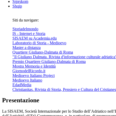
Srprskom
Shqip
Siti da navigare:
Storiadelmondo
IS - Internet e Storia
SISAEM su Academia.edu
Laboratorio di Storia - Medioevo
Master a distanza
Quartiere Giuliano-Dalmata di Roma
"Il Giuliano Dalmata. Rivista d'informazione culturale adriatica
Premio Quartiere Giuliano-Dalmata di Roma
Mostra Memoria e Identità
GiornodelRicordo.it
Medioevo Italiano Project
Medioevo Italiano
EdadMedia
Christianitas. Rivista di Storia, Pensiero e Cultura del Cristiane
Presentazione
La SISAEM, Società Internazionale per lo Studio dell’Adriatico nell’Et
dall’Antichità all’Età Contemporanea, e, in particolare, di promuovere