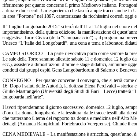
riferimento per quanto concerne il primo Medioevo italiano. Protagonis
a durare due secoli. Un’esperienza che lasciò ampie tracce anche in Umb
in area “Portone” nel 1897, caratterizzata da ricchissimi corredi og
Il “Luglio Longobardo 2015” si terrà dall’11 al 12 luglio nel cuore del
importantissimo, della quinta edizione, la manifestazione di quest’anno 
suggestiva Torre Civica (detta “Campanaccio”) -, il programma prevede
Unesco “L’Italia dei Longobardi”, una cena a tema e laboratori didatti
CAMPO
STORICO
– La parte rievocativa porta come sempre la prest
Le sale della Torre saranno allestite sabato 11 e domenica 12 luglio da
ecc.), assistere a dimostrazioni d’arme e stage didattici, ammirare ogge
condotti dai gruppi ospiti Gens Langobardorum di Salerno e Beneve
CONVEGNO
– Per quanto concerne il convegno, che si terrà come di 
16. Dopo i saluti delle Autorità, la dott.ssa Elena Percivaldi – storica
Giulio Mastrangelo (Università degli Studi di Bari – Lecce) tratterà “
longobarda nell’arte”.
I lavori riprenderanno il giorno successivo, domenica 12 luglio, sempre
d’oro. La donna longobarda e la tessitura: dalle tracce tessili alla ricos
che tratteranno il tema del rapporto tra donna e medicina nell’Alto M
dettagli (Amanda Rampichini, Fortebraccio Veregrense). Chiude il co
CENA
MEDIEVALE
– La manifestazione è arricchita, quest’anno, da