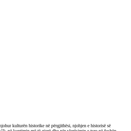
ur kulturën historike në përgjithësi, njohjen e historisë së
VI), në kuptimin më të gjerë dhe për vlerësimin e tyre në fushën