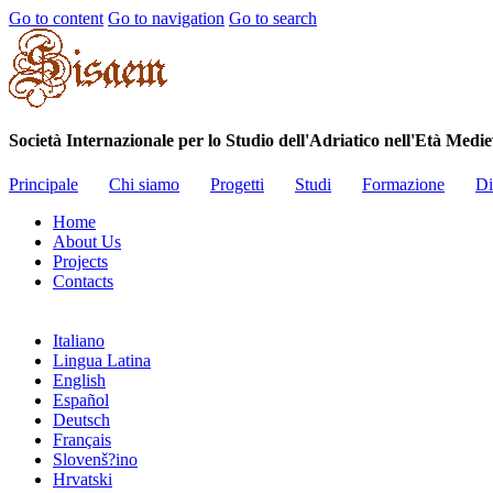
Go to content
Go to navigation
Go to search
Società Internazionale per lo Studio dell'Adriatico nell'Età Medie
Principale
Chi siamo
Progetti
Studi
Formazione
Di
Home
About Us
Projects
Contacts
Italiano
Lingua Latina
English
Español
Deutsch
Français
Slovenš?ino
Hrvatski