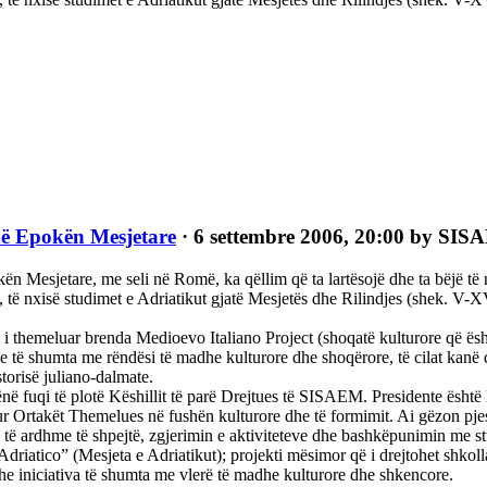
në Epokën Mesjetare
· 6 settembre 2006, 20:00 by SI
sjetare, me seli në Romë, ka qëllim që ta lartësojë dhe ta bëjë të njoh
 të nxisë studimet e Adriatikut gjatë Mesjetës dhe Rilindjes (shek. V-X
 i themeluar brenda Medioevo Italiano Project (shoqatë kulturore që ësht
e të shumta me rëndësi të madhe kulturore dhe shoqërore, të cilat kanë q
torisë juliano-dalmate.
lënë fuqi të plotë Këshillit të parë Drejtues të SISAEM. Presidente ësh
 Ortakët Themelues në fushën kulturore dhe të formimit. Ai gëzon pje
të ardhme të shpejtë, zgjerimin e aktiviteteve dhe bashkëpunimin me stu
atico” (Mesjeta e Adriatikut); projekti mësimor që i drejtohet shkollave
dhe iniciativa të shumta me vlerë të madhe kulturore dhe shkencore.