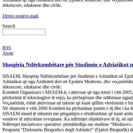
shkencore, edukuese dhe civile.
Dërgo postë/e-mail
.
Search
RSS
Atom
Shoqëria Ndërkombëtare për Studimin e Adriatikut 
SISAEM, Shoqëria Ndërkombëtare për Studimin e Adriatikut në Epokën Me
Adriatikut që nga Antikiteti deri në Epokën Moderne, dhe veçanërisht,
shkencore, edukuese dhe civile.
Komiteti Organizues i SISAEM-it, i aktivuar që nga tetori i vitit 2005,
përdorimit të teknologjive të reja), ka përfaqësuar dhe ndihmuar ngjarj
Veçanërisht, është aktivizuar në takime që kanë qëllim vlerësimin e his
Në shtatorin e vitit 2006 Komiteti ka përfunduar punën e tij dhe i ka 
SISAEM mund të mburret me përgatitjen e rëndësishme që kanë arritur
vendeve të ndryshme evropiane. Ka ndërmjet objektivave të tij, në një 
Ndërmjet iniciativave operative: përmbledhja me studime “Medioevo Adri
Programi “Dizionario Biografico degli Adriatici” (Fjalori Biografik) 