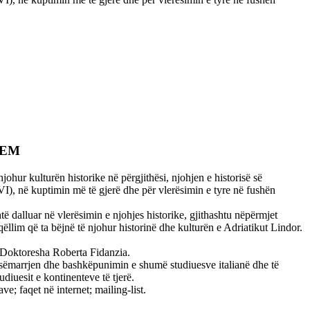
SAEM
ur kulturën historike në përgjithësi, njohjen e historisë së
VI), në kuptimin më të gjerë dhe për vlerësimin e tyre në fushën
ë dalluar në vlerësimin e njohjes historike, gjithashtu nëpërmjet
ëllim që ta bëjnë të njohur historinë dhe kulturën e Adriatikut Lindor.
të Doktoresha Roberta Fidanzia.
sëmarrjen dhe bashkëpunimin e shumë studiuesve italianë dhe të
diuesit e kontinenteve të tjerë.
; faqet në internet; mailing-list.