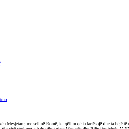
"
simo
sjetare, me seli në Romë, ka qëllim që ta lartësojë dhe ta bëjë të njoh
 të nxisë studimet e Adriatikut gjatë Mesjetës dhe Rilindjes (shek. V-X