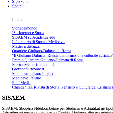
Srprskom
Shqip
Links:
Storiadelmondo
IS - Internet e Storia
SISAEM su Academia.edu
Laboratorio di Storia - Medioevo
Master a distanza
Quartiere Giuliano-Dalmata di Roma
"Il Giuliano Dalmata. Rivista d'informazione culturale adriatica
Premio Quartiere Giuliano-Dalmata di Roma
Mostra Memoria e Identità
GiornodelRicordo.it
Medioevo Italiano Project
Medioevo Italiano
EdadMedia
Christianitas. Rivista di Storia, Pensiero e Cultura del Cristiane
SISAEM
SISAEM, Shoqëria Ndërkombëtare për Studimin e Adriatikut në Epokën Me
Adriatikut që nga Antikiteti deri në Epokën Moderne, dhe veçanërisht,